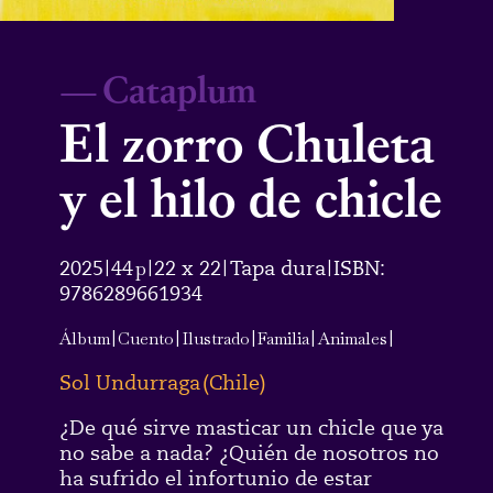
—
Cataplum
El zorro Chuleta
y el hilo de chicle
2025
44
p
22 x 22
Tapa dura
ISBN:
|
|
|
|
9786289661934
Álbum
|
Cuento
|
Ilustrado
|
Familia
|
Animales
|
Sol Undurraga
(
Chile
)
¿De qué sirve masticar un chicle que ya
no sabe a nada? ¿Quién de nosotros no
ha sufrido el infortunio de estar