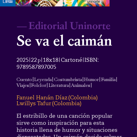
—
Editorial Uninorte
Se va el caimán
2025
22
p
18x18
Cartoné
ISBN:
|
|
|
|
9789587897005
Cuento
|
Leyenda
|
Costumbrista
|
Humor
|
Familia
|
Viajes
|
Folclor
|
Literatura
|
Animales
|
Fanuel Hanán Díaz
(
Colombia
)
Lwillys Tafur
(
Colombia
)
El estribillo de una canción popular
sirve como inspiración para esta
historia llena de humor y situaciones
disparatadas. Un caimán decide calmar