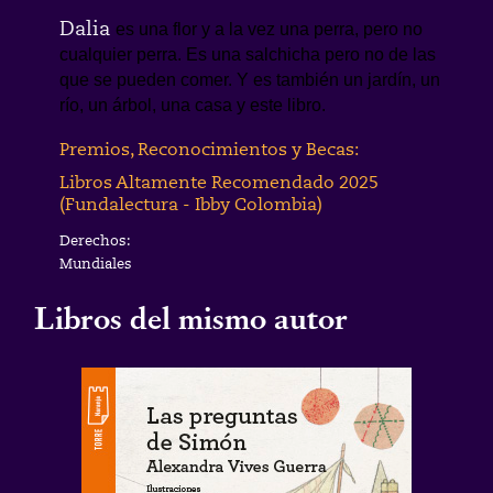
Dalia
es una flor y a la vez una perra, pero no
cualquier perra. Es una salchicha pero no de las
que se pueden comer. Y es también un jardín, un
río, un árbol, una casa y este libro.
Premios, Reconocimientos y Becas:
Libros Altamente Recomendado 2025
(Fundalectura - Ibby Colombia)
Derechos:
Mundiales
Libros del mismo autor