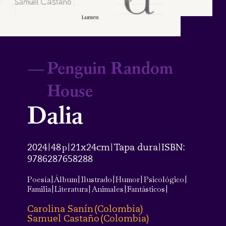
—
Penguin Random
House
Dalia
2024
48
p
21x24cm
Tapa dura
ISBN:
|
|
|
|
9786287658288
Poesía
|
Álbum
|
Ilustrado
|
Humor
|
Psicológico
|
Familia
|
Literatura
|
Animales
|
Fantásticos
|
Carolina Sanín
(
Colombia
)
Samuel Castaño
(
Colombia
)