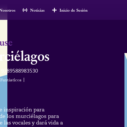
Nosotros
Noticias
Inicio de Sesión
use
rciélagos
9789588983530
Fantásticos
|
e inspiración para
s de los murciélagos para
las vocales y dará vida a