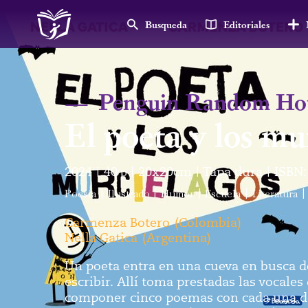
Busqueda
Editoriales
—
Penguin Random Ho
El poeta y los mu
2024
40
p
20x20cm
Tapa dura
ISBN:
|
|
|
|
Poesía
|
Ilustrado
|
Humor
|
Escuela
|
Literatura
|
Carmenza Botero
(
Colombia
)
Nella Gatica
(
Argentina
)
Un poeta entra en una cueva en busca d
escribir. Allí toma prestadas las vocale
componer cinco poemas con cada una de 