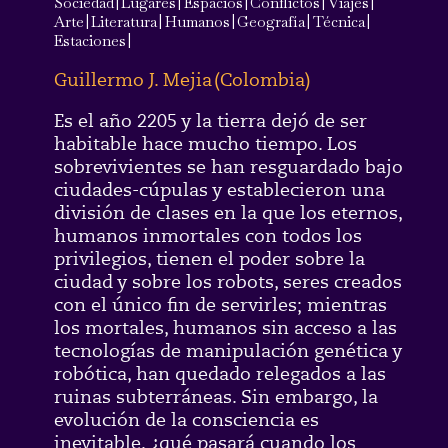
Sociedad
|
Lugares
|
Espacios
|
Conflictos
|
Viajes
|
Arte
|
Literatura
|
Humanos
|
Geografía
|
Técnica
|
Estaciones
|
Guillermo J. Mejia
(
Colombia
)
Es el año 2205 y la tierra dejó de ser
habitable hace mucho tiempo. Los
sobrevivientes se han resguardado bajo
ciudades-cúpulas y establecieron una
división de clases en la que los eternos,
humanos inmortales con todos los
privilegios, tienen el poder sobre la
ciudad y sobre los robots, seres creados
con el único fin de servirles; mientras
los mortales, humanos sin acceso a las
tecnologías de manipulación genética y
robótica, han quedado relegados a las
ruinas subterráneas. Sin embargo, la
evolución de la consciencia es
inevitable, ¿qué pasará cuando los