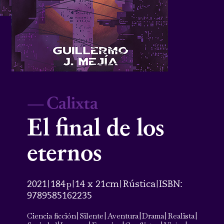
—
Calixta
El final de los
eternos
2021
184
p
14 x 21cm
Rústica
ISBN:
|
|
|
|
9789585162235
Ciencia ficción
|
Silente
|
Aventura
|
Drama
|
Realista
|