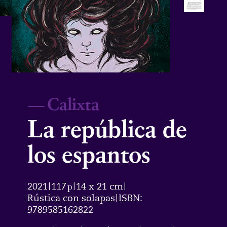
—
Calixta
La república de
los espantos
2021
117
p
14 x 21 cm
|
|
|
Rústica con solapas
ISBN:
|
9789585162822