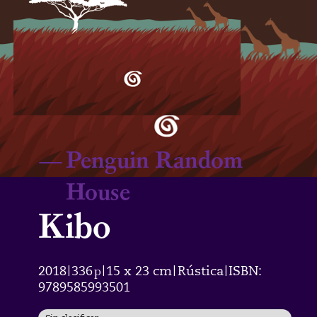
—
Penguin Random
House
Kibo
2018
336
p
15 x 23 cm
Rústica
ISBN:
|
|
|
|
9789585993501