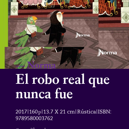
—
Norma
El robo real que
nunca fue
2017
160
p
13.7 X 21 cm
Rústica
ISBN:
|
|
|
|
9789580003762