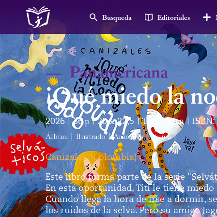
Busqueda
Editoriales
—
Panamericana
¡Qué miedo la no
2026
36
p
20 x 22,5
Tapa dura
ISBN:
|
|
|
|
Álbum
|
Ilustrado
|
Animales
|
Fauna
|
Canizales
(
Colombia
)
Este libro forma parte de la serie "Selvá
En esta oportunidad, Tití le tiene miedo 
Cuando llega la hora de irse a dormir, s
los ruidos de la selva. Pero su amigo Ja