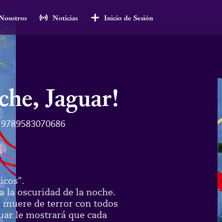
Nosotros
Noticias
Inicio de Sesión
che, Jaguar!
9789583070686
ticos".
a la oscuridad de la noche.
e muere de terror con todos
guar le mostrará que cada