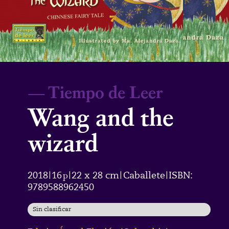
—
Tiempo de Leer
Wang and the
wizard
2018
16
p
22 x 28 cm
Caballete
ISBN:
|
|
|
|
9789588962450
Sin clasificar