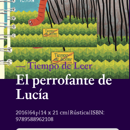
—
Tiempo de Leer
El perrofante de
Lucía
2016
64
p
14 x 21 cm
Rústica
ISBN:
|
|
|
|
9789588962108