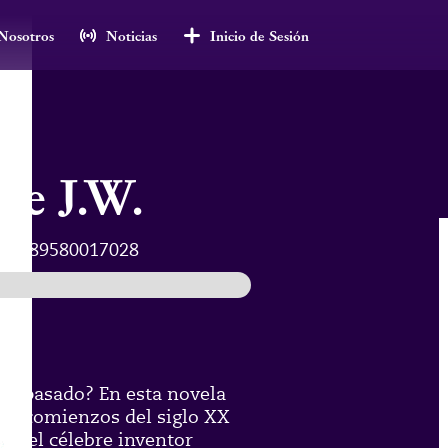
Nosotros
Noticias
Inicio de Sesión
 de J.W.
:
9789580017028
 su pasado? En esta novela
a a comienzos del siglo XX
or el célebre inventor