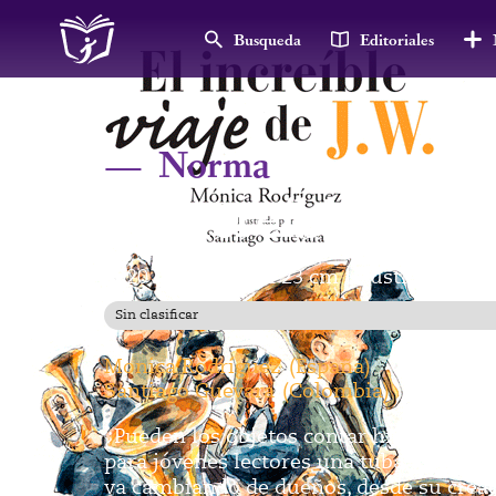
Busqueda
Editoriales
—
Norma
El increíble viaje
2020
176
p
16 X 23 cm
Rústica
ISBN
|
|
|
|
Sin clasificar
Monica Rodríguez
(
España
)
Santiago Guevara
(
Colombia
)
¿Pueden los objetos contar historias de
para jóvenes lectores una tuba fabricad
va cambiando de dueños, desde su cread