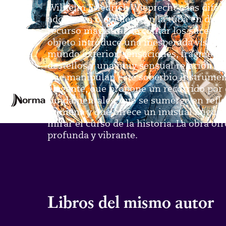
Wilhelm Friedrich Wieprecht a las dife
adquieren o encuentran la tuba en diver
recurso magistral de contar los sucesos
objeto introduce una inesperada visión 
mundo exterior, sensaciones, fragmento
destellos y una muy sensual relación c
que manipulan este soberbio instrument
elegante, que propone un recorrido por 
fundamentales, que se sumerge en refle
humana y que ofrece un inusual ángulo 
mirar el curso de la historia. La obra of
profunda y vibrante.
Libros del mismo autor