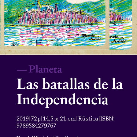
—
Planeta
Las batallas de la
Independencia
2019
72
p
14,5 x 21 cm
Rústica
ISBN:
|
|
|
|
9789584279767