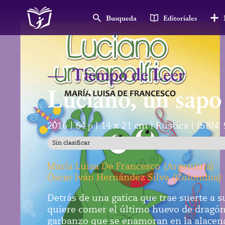
Busqueda
Editoriales
—
Tiempo de Leer
Luciano, un sapo 
2016
64
p
14 x 21 cm
Rústica
ISBN:
|
|
|
|
Sin clasificar
María Luisa De Francesco
(
Argentina
)
Óscar Iván Hernández Silva
(
Colombia
)
Detrás de una gatica que trae suerte a 
quiere comer el último huevo de dragón
garbanzo que se enamoran en la alacena