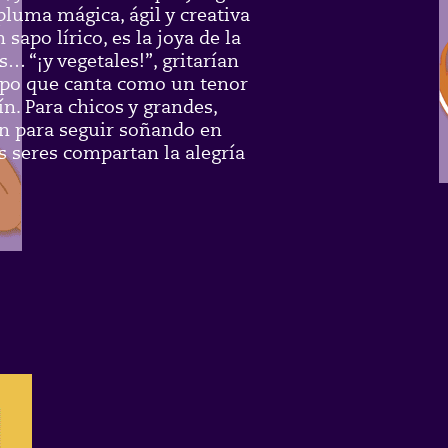
pluma mágica, ágil y creativa
sapo lírico, es la joya de la
… “¡y vegetales!”, gritarían
 sapo que canta como un tenor
ín. Para chicos y grandes,
ión para seguir soñando en
s seres compartan la alegría