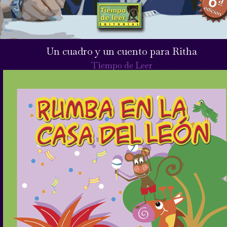
Un cuadro y un cuento para Ritha
Tiempo de Leer