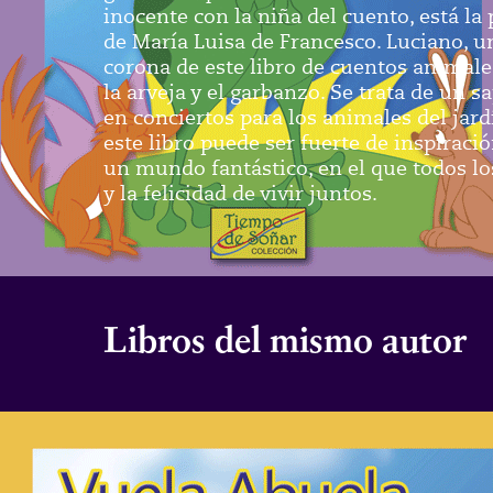
inocente con la niña del cuento, está la 
de María Luisa de Francesco. Luciano, un 
corona de este libro de cuentos animales
la arveja y el garbanzo. Se trata de un
en conciertos para los animales del jard
este libro puede ser fuerte de inspirac
un mundo fantástico, en el que todos lo
y la felicidad de vivir juntos.
Libros del mismo autor