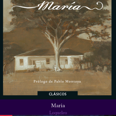
María
Loqueleo