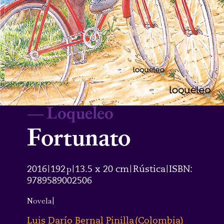
—
Loqueleo
Fortunato
2016
192
p
13.5 x 20 cm
Rústica
ISBN:
|
|
|
|
9789589002506
Novela
|
Luis Darío Bernal Pinilla
(
Colombia
)