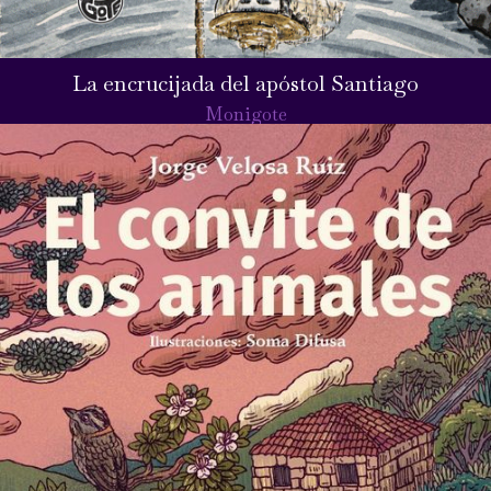
La encrucijada del apóstol Santiago
Monigote