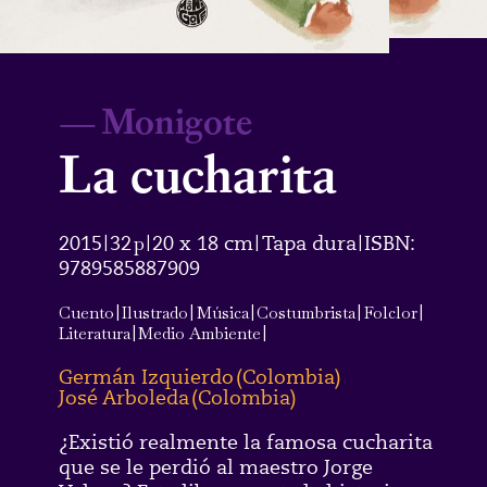
—
Monigote
La cucharita
2015
32
p
20 x 18 cm
Tapa dura
ISBN:
|
|
|
|
9789585887909
Cuento
|
Ilustrado
|
Música
|
Costumbrista
|
Folclor
|
Literatura
|
Medio Ambiente
|
Germán Izquierdo
(
Colombia
)
José Arboleda
(
Colombia
)
¿Existió realmente la famosa cucharita
que se le perdió al maestro Jorge