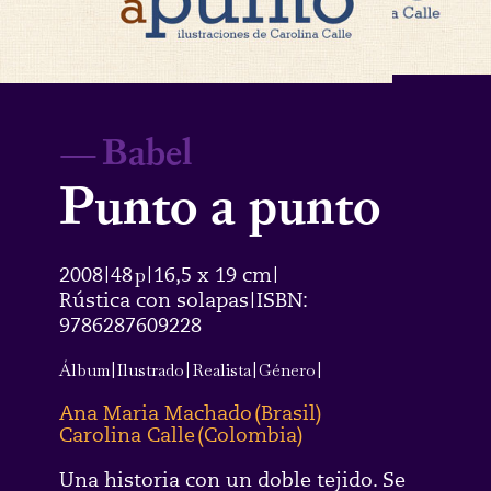
—
Babel
Punto a punto
2008
48
p
16,5 x 19 cm
|
|
|
Rústica con solapas
ISBN:
|
9786287609228
Álbum
|
Ilustrado
|
Realista
|
Género
|
Ana Maria Machado
(
Brasil
)
Carolina Calle
(
Colombia
)
Una historia con un doble tejido. Se