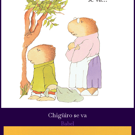
Chigüiro se va
Babel