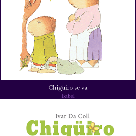
Chigüiro se va
Babel