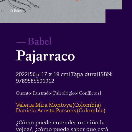
—
Babel
Pajarraco
2022
56
p
17 x 19 cm
Tapa dura
ISBN:
|
|
|
|
9789585591912
Cuento
|
Ilustrado
|
Psicológico
|
Conflictos
|
Valeria Mira Montoya
(
Colombia
)
Daniela Acosta Parsons
(
Colombia
)
¿Cómo puede entender un niño la
vejez?, ¿cómo puede saber que está