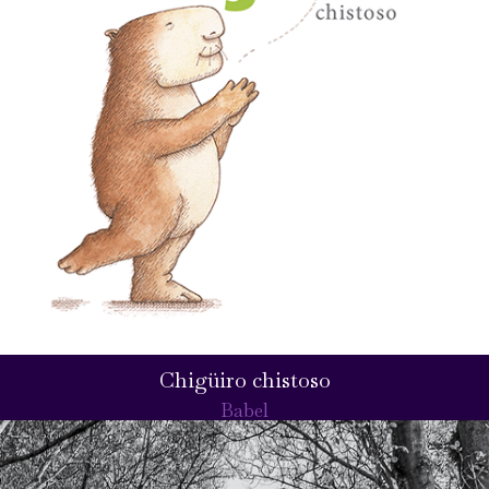
Chigüiro chistoso
Babel