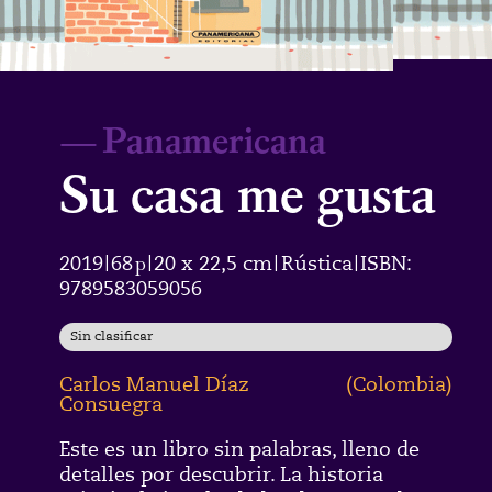
—
Panamericana
Su casa me gusta
2019
68
p
20 x 22,5 cm
Rústica
ISBN:
|
|
|
|
9789583059056
Sin clasificar
Carlos Manuel Díaz
(
Colombia
)
Consuegra
Este es un libro sin palabras, lleno de
detalles por descubrir. La historia