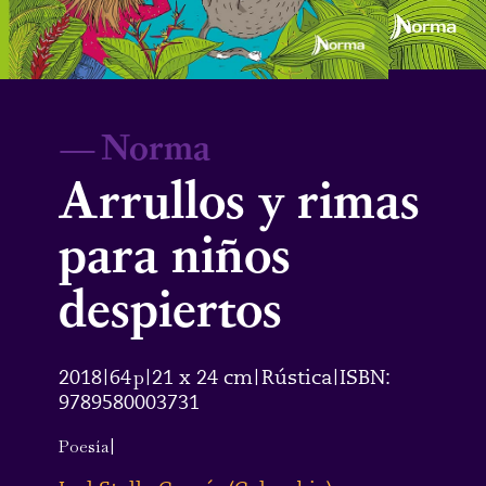
—
Norma
Arrullos y rimas
para niños
despiertos
2018
64
p
21 x 24 cm
Rústica
ISBN:
|
|
|
|
9789580003731
Poesía
|