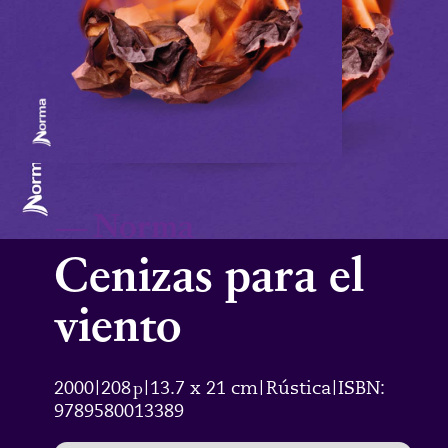
—
Norma
Cenizas para el
viento
2000
208
p
13.7 x 21 cm
Rústica
ISBN:
|
|
|
|
9789580013389