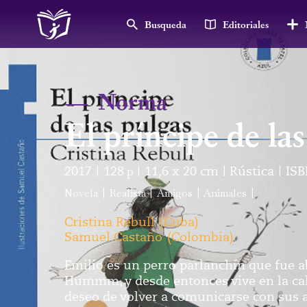
Busqueda
Editoriales
—
Norma
El príncipe de la
2017
128
p
11,6 x 20 cm
Rústica
ISB
|
|
|
|
Novela
|
Realista
|
Amigos
|
Animales
|
Cristina Rebull
(
Cuba
)
Samuel Castaño
(
Colombia
)
Emilio es un perro parlanchín que fue 
Hummm, y desde entonces vive en la calle
deseo de volver a comunicarse con sus 