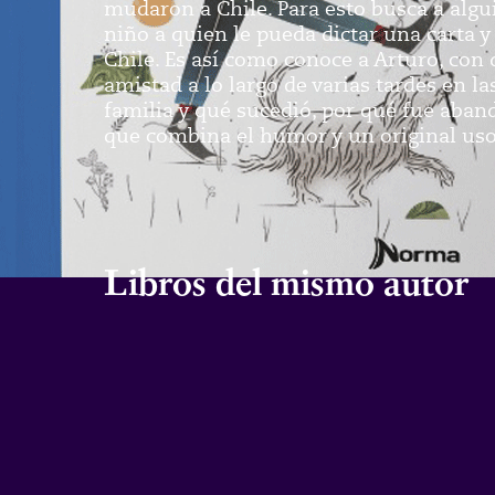
mudaron a Chile. Para esto busca a algu
niño a quien le pueda dictar una carta y
Chile. Es así como conoce a Arturo, con
amistad a lo largo de varias tardes en l
familia y qué sucedió, por qué fue aban
que combina el humor y un original uso 
Libros del mismo autor