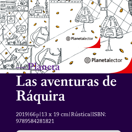
—
Planeta
Las aventuras de
Ráquira
2019
66
p
13 x 19 cm
Rústica
ISBN:
|
|
|
|
9789584281821