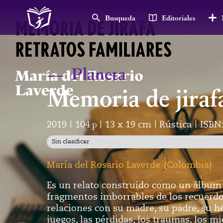
Busqueda
Editoriales
—
Planeta
Memoria de jiraf
2019
104
p
13 x 19 cm
Rústica
ISBN
|
|
|
|
Sin clasificar
María del Rosario Laverde
(
Colombia
)
Es un relato construido como un álbum f
fragmentos imborrables de los recuerdos
relaciones con su madre, su padre, su he
juegos, las pérdidas, los traumas, los m