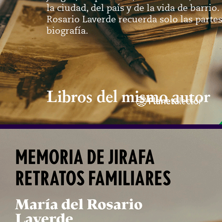
la ciudad, del país y de la vida de barrio
Rosario Laverde recuerda solo las part
biografía.
Libros del mismo autor