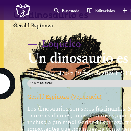
Busqueda
Editoriales
—
Loqueleo
Un dinosaurio es
2015
52
p
17,5 x 19 cm
Rústica
ISBN
|
|
|
|
Sin clasificar
Gerald Espinoza
(
Venezuela
)
Los dinosaurios son seres fascinantes. S
enormes dientes, colas poderosas, apeti
incluso a ¡un niño! Gerland Espinoza cr
impactantes que nos muestra cómo dent