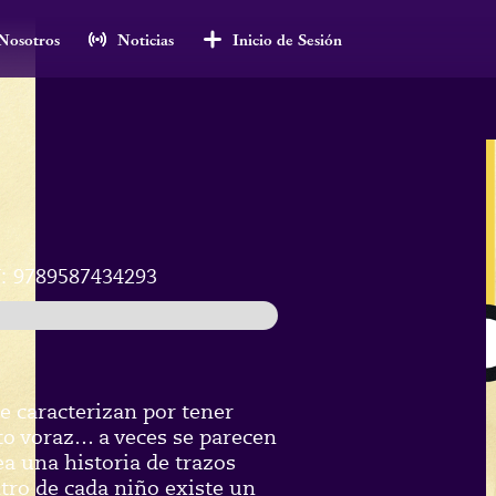
Nosotros
Noticias
Inicio de Sesión
:
9789587434293
e caracterizan por tener
to voraz… a veces se parecen
ea una historia de trazos
ro de cada niño existe un