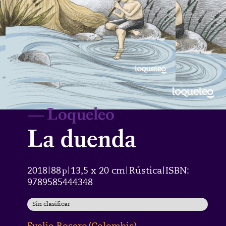
—
Loqueleo
La duenda
2018
88
p
13,5 x 20 cm
Rústica
ISBN:
|
|
|
|
9789585444348
Sin clasificar
Evelio Rosero
(
Colombia
)