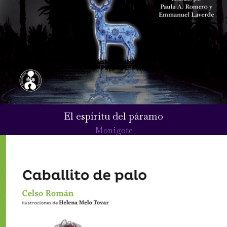
El espíritu del páramo
Monigote