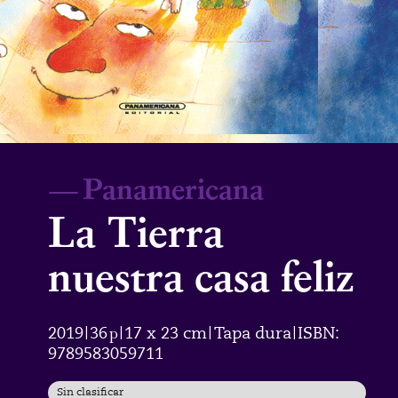
—
Panamericana
La Tierra
nuestra casa feliz
2019
36
p
17 x 23 cm
Tapa dura
ISBN:
|
|
|
|
9789583059711
Sin clasificar