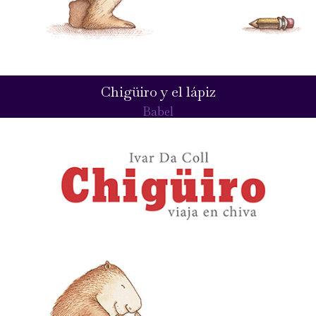
Chigüiro y el lápiz
Babel