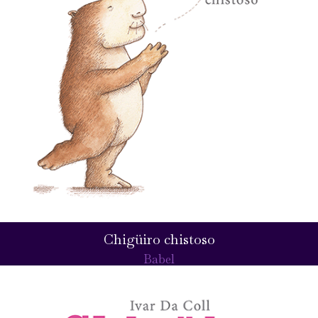
Chigüiro chistoso
Babel