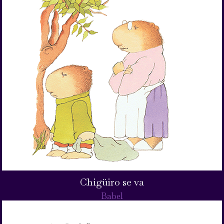
Chigüiro se va
Babel