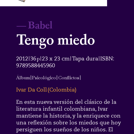
—
Babel
Tengo miedo
2012
36
p
23 x 23 cm
Tapa dura
ISBN:
|
|
|
|
9789588445960
Álbum
|
Psicológico
|
Conflictos
|
Ivar Da Coll
(
Colombia
)
En esta nueva versión del clásico de la
literatura infantil colombiana, Ivar
mantiene la historia, y la enriquece con
una reflexión sobre los miedos que hoy
persiguen los sueños de los niños. El