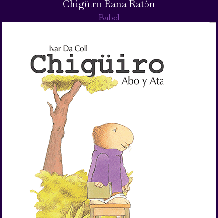
Chigüiro Rana Ratón
Babel