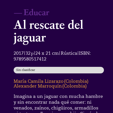
—
Educar
Al rescate del
jaguar
2017
32
p
24 x 21 cm
Rústica
ISBN:
|
|
|
|
9789580517412
Sin clasificar
María Camila Lizarazo
(
Colombia
)
Alexander Marroquín
(
Colombia
)
Imagina a un jaguar con mucha hambre
y sin encontrar nada qué comer: ni
venados, zaínos, chigüiros, armadillos